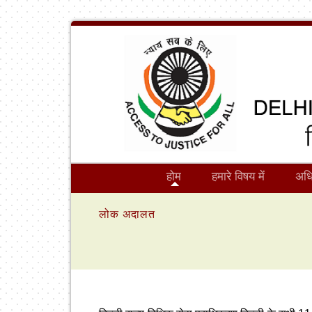
होम
हमारे विषय में
अधि
लोक अदालत