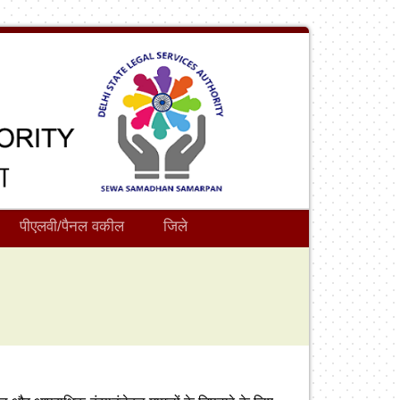
पीएलवी/पैनल वकील
जिले